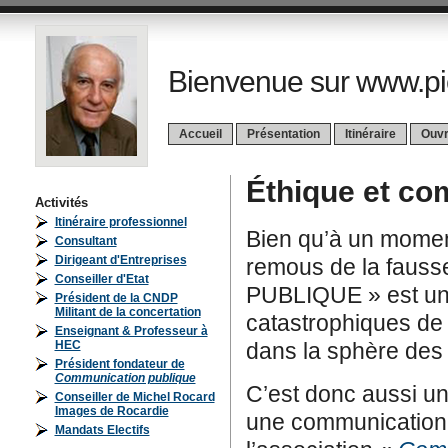
Bienvenue sur www.pi
Accueil
Présentation
Itinéraire
Ouv
Éthique et co
Activités
Itinéraire professionnel
Bien qu’à un moment
Consultant
Dirigeant d'Entreprises
remous de la fausse
Conseiller d'Etat
PUBLIQUE » est une
Président de la CNDP
Militant de la concertation
catastrophiques de
Enseignant & Professeur à
HEC
dans la sphère des 
Président fondateur de
Communication publique
C’est donc aussi un
Conseiller de Michel Rocard
Images de Rocardie
une communication t
Mandats Electifs