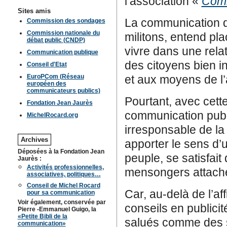
l’association «
Comm
Sites amis
La communication de
Commission des sondages
Commission nationale du
militons, entend plac
débat public (CNDP)
vivre dans une relat
Communication publique
des citoyens bien i
Conseil d'Etat
EuroPCom (Réseau
et aux moyens de l’
européen des
communicateurs publics)
Pourtant, avec cette 
Fondation Jean Jaurès
communication publ
MichelRocard.org
irresponsable de la 
Archives
apporter le sens d’
Déposées à la Fondation Jean
peuple, se satisfai
Jaurès :
Activités professionnelles,
mensongers attaché
associatives, politiques…
Conseil de Michel Rocard
Car, au-delà de l’af
pour sa communication
Voir également, conservée par
conseils en publici
Pierre -Emmanuel Guigo, la
«Petite Bibli de la
salués comme des s
communication»