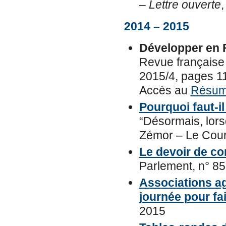
–
Lettre ouverte
,
2014 – 2015
Développer en F
Revue française
2015/4, pages 1
Accès au
Résumé
Pourquoi faut-i
“Désormais, lorsq
Zémor – Le Courr
Le devoir de c
Parlement, n° 8
Associations ag
journée pour fai
2015