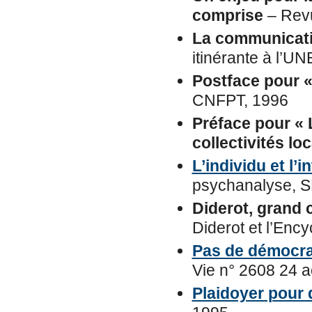
comprise
– Revu
La communicatio
itinérante à l’
Postface pour «
CNFPT, 1996
Préface pour « 
collectivités lo
L’individu et l’i
psychanalyse, SF
Diderot, grand
Diderot et l’Enc
Pas de démocrat
Vie n° 2608 24 
Plaidoyer pour 