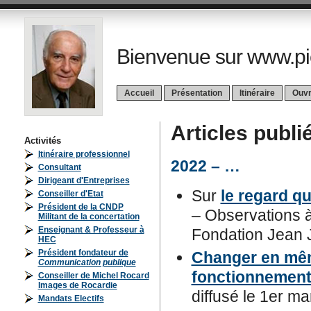
Bienvenue sur www.pi
Accueil
Présentation
Itinéraire
Ouv
Articles publi
Activités
Itinéraire professionnel
2022 – …
Consultant
Dirigeant d'Entreprises
Sur
le regard q
Conseiller d'Etat
Président de la CNDP
– Observations à
Militant de la concertation
Enseignant & Professeur à
Fondation Jean 
HEC
Président fondateur de
Changer en mêm
Communication publique
fonctionnement 
Conseiller de Michel Rocard
Images de Rocardie
diffusé le 1er m
Mandats Electifs