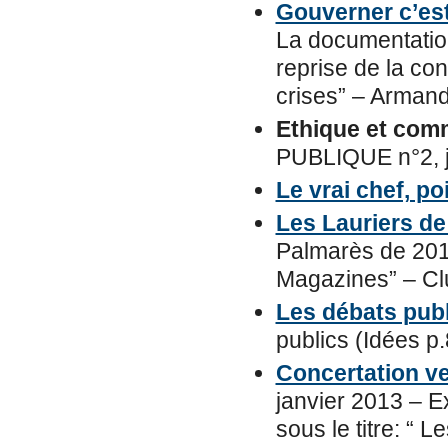
Gouverner c’est
La documentation 
reprise de la co
crises” – Armand
Ethique et com
PUBLIQUE n°2, j
Le vrai chef, po
Les Lauriers de 
Palmarès de 2012
Magazines” – Cl
Les débats publi
publics (Idées p.
Concertation ve
janvier 2013 – Ex
sous le titre: “ L