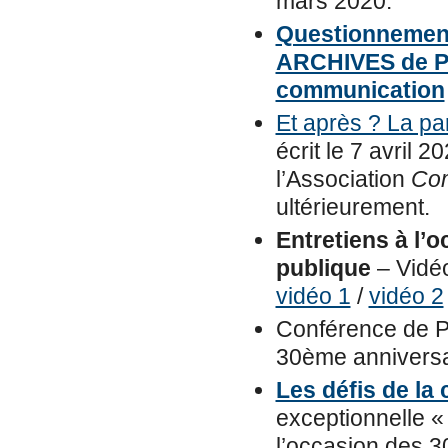
mars 2020.
Questionnemen
ARCHIVES de Pi
communication
Et après ? La par
écrit le 7 avril
l’Association
Com
ultérieurement.
Entretiens à l’
publique
– Vidéo
vidéo 1
/
vidéo 2
Conférence de P
30ème anniversa
Les défis de la
exceptionnelle «
l’occasion des 3