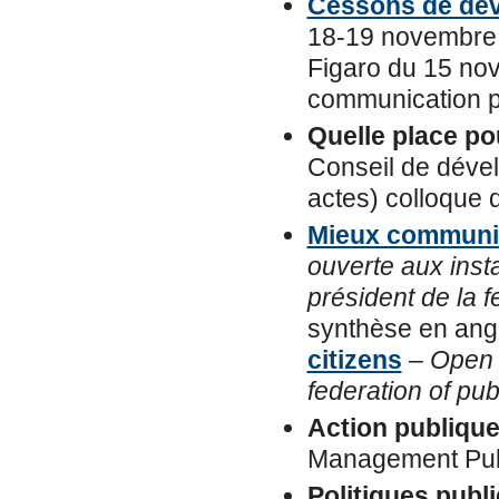
Cessons de dév
18-19 novembre 2
Figaro du 15 nov
communication po
Quelle place po
Conseil de dével
actes) colloque 
Mieux communiq
ouverte aux ins
président de la 
synthèse en angl
citizens
–
Open 
federation of pu
Action publique
Management Publ
Politiques pub