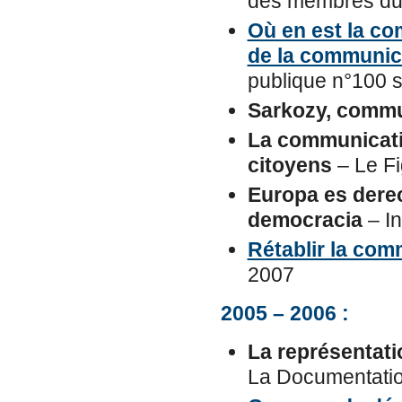
des membres du C
Où en est la c
de la communic
publique n°100 sp
Sarkozy, commu
La communication
citoyens
– Le Fi
Europa es dere
democracia
– In
Rétablir la com
2007
2005 – 2006 :
La représentati
La Documentatio