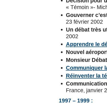
Décision pour u
« Témoin »- Mich
Gouverner c’est
23 février 2002
Un débat très ut
2002
Apprendre le dé
Nouvel aéroport
Monsieur Débat
Communiquer la
Réinventer la té
Communication :
France, janvier 
1997 – 1999 :