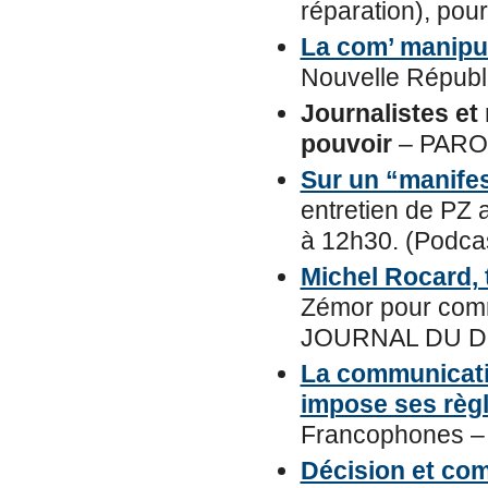
réparation), pou
La com’ manipu
Nouvelle Républiq
Journalistes e
pouvoir
– PAROL
Sur un “manifes
entretien de PZ 
à 12h30. (Podcas
Michel Rocard, 
Zémor pour comm
JOURNAL DU DIM
La communicati
impose ses règle
Francophones – 
Décision et com