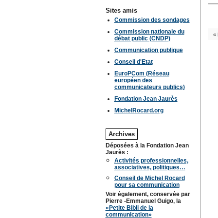
Sites amis
Commission des sondages
Commission nationale du
«
débat public (CNDP)
Communication publique
Conseil d'Etat
EuroPCom (Réseau
européen des
communicateurs publics)
Fondation Jean Jaurès
MichelRocard.org
Archives
Déposées à la Fondation Jean
Jaurès :
Activités professionnelles,
associatives, politiques…
Conseil de Michel Rocard
pour sa communication
Voir également, conservée par
Pierre -Emmanuel Guigo, la
«Petite Bibli de la
communication»