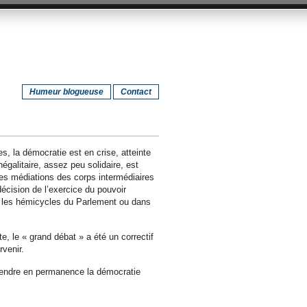
Humeur blogueuse
Contact
, la démocratie est en crise, atteinte
négalitaire, assez peu solidaire, est
les médiations des corps intermédiaires
cision de l’exercice du pouvoir
ns les hémicycles du Parlement ou dans
 le « grand débat » a été un correctif
venir.
 rendre en permanence la démocratie