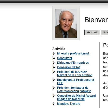
Bienven
Accueil
Pré
Po
Activités
Itinéraire professionnel
Ess
dan
Consultant
fra
Dirigeant d'Entreprises
se 
Conseiller d'Etat
bal
Président de la CNDP
Militant de la concertation
des
Enseignant & Professeur à
HEC
Au 
d’é
Président fondateur de
Communication publique
Une
Conseiller de Michel Rocard
Images de Rocardie
rep
Mandats Electifs