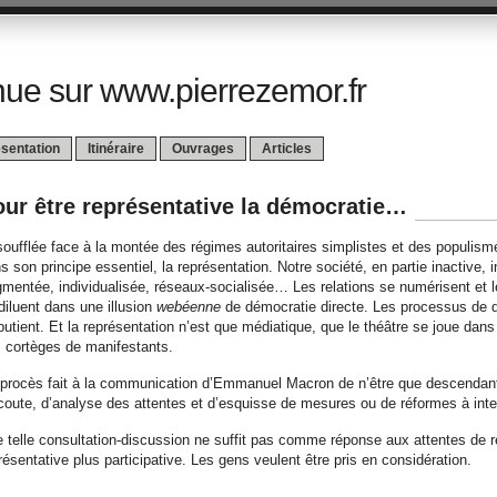
ue sur www.pierrezemor.fr
sentation
Itinéraire
Ouvrages
Articles
ur être représentative la démocratie…
oufflée face à la montée des régimes autoritaires simplistes et des populismes
s son principe essentiel, la représentation. Notre société, en partie inactive, i
gmentée, individualisée, réseaux-socialisée… Les relations se numérisent et 
diluent dans une illusion
webéenne
de démocratie directe. Les processus de dé
butient. Et la représentation n’est que médiatique, que le théâtre se joue da
 cortèges de manifestants.
procès fait à la communication d’Emmanuel Macron de n’être que descendante,
coute, d’analyse des attentes et d’esquisse de mesures ou de réformes à inter
 telle consultation-discussion ne suffit pas comme réponse aux attentes de
résentative plus participative. Les gens veulent être pris en considération.