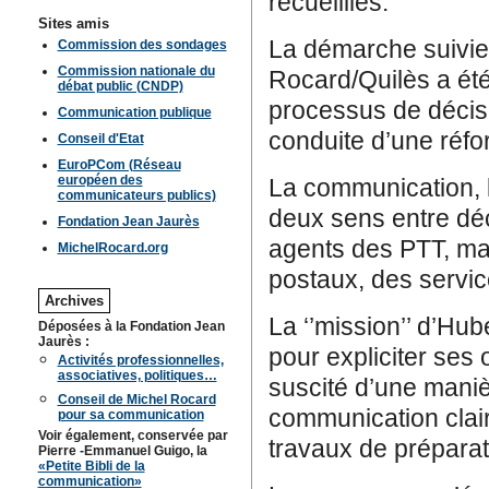
recueillies.
Sites amis
La démarche suivie p
Commission des sondages
Commission nationale du
Rocard/Quilès a été 
débat public (CNDP)
processus de décisi
Communication publique
conduite d’une réfo
Conseil d'Etat
EuroPCom (Réseau
européen des
La communication, l
communicateurs publics)
deux sens entre dé
Fondation Jean Jaurès
agents des PTT, mai
MichelRocard.org
postaux, des servi
Archives
La ‘’mission’’ d’Hu
Déposées à la Fondation Jean
Jaurès :
pour expliciter ses o
Activités professionnelles,
associatives, politiques…
suscité d’une mani
Conseil de Michel Rocard
communication clair
pour sa communication
Voir également, conservée par
travaux de préparat
Pierre -Emmanuel Guigo, la
«Petite Bibli de la
communication»