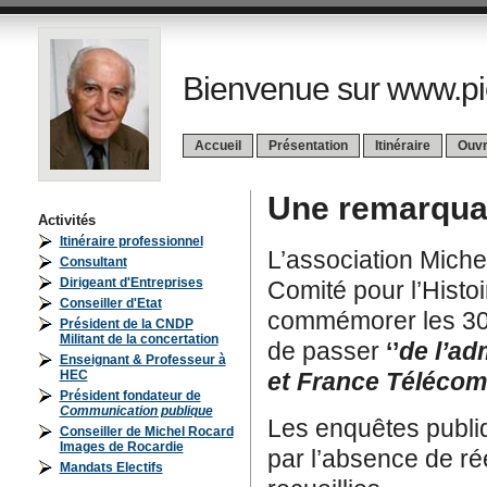
Bienvenue sur www.pi
Accueil
Présentation
Itinéraire
Ouv
Une remarqua
Activités
Itinéraire professionnel
L’association Miche
Consultant
Dirigeant d'Entreprises
Comité pour l’Histo
Conseiller d'Etat
commémorer les 30 
Président de la CNDP
Militant de la concertation
de passer
‘’
de l’ad
Enseignant & Professeur à
HEC
et France Télécom’
Président fondateur de
Communication publique
Les enquêtes publi
Conseiller de Michel Rocard
Images de Rocardie
par l’absence de ré
Mandats Electifs