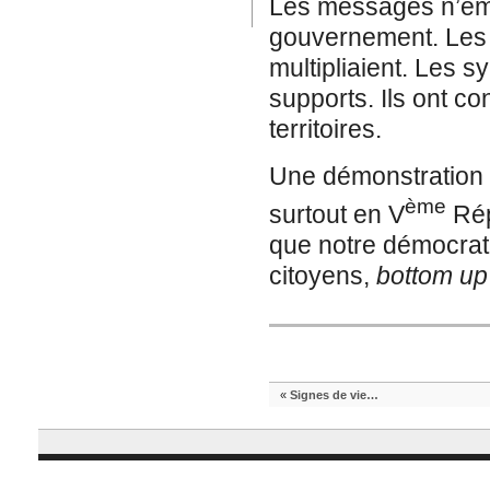
Les messages n’éman
gouvernement. Les in
multipliaient. Les s
supports. Ils ont co
territoires.
Une démonstration d
ème
surtout en V
Rép
que notre démocrat
citoyens,
bottom up
«
Signes de vie…