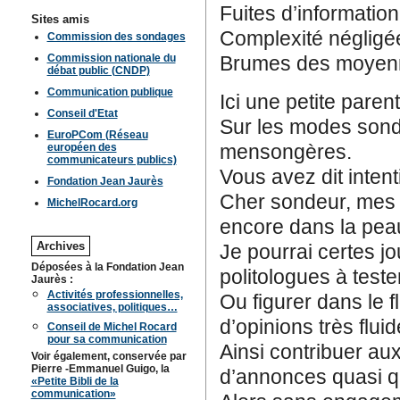
Fuites d’informatio
Sites amis
Complexité négligé
Commission des sondages
Commission nationale du
Brumes des moyenne
débat public (CNDP)
Communication publique
Ici une petite pare
Conseil d'Etat
Sur les modes sond
EuroPCom (Réseau
mensongères.
européen des
communicateurs publics)
Vous avez dit intent
Fondation Jean Jaurès
Cher sondeur, mes 
MichelRocard.org
encore dans la peau
Archives
Je pourrai certes j
Déposées à la Fondation Jean
politologues à test
Jaurès :
Activités professionnelles,
Ou figurer dans le 
associatives, politiques…
d’opinions très fluid
Conseil de Michel Rocard
pour sa communication
Ainsi contribuer au
Voir également, conservée par
Pierre -Emmanuel Guigo, la
d’annonces quasi q
«Petite Bibli de la
communication»