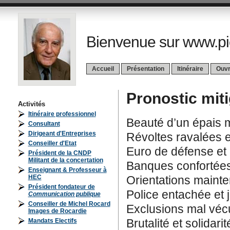
Bienvenue sur www.pi
Accueil
Présentation
Itinéraire
Ouv
Pronostic mit
Activités
Itinéraire professionnel
Beauté d’un épais m
Consultant
Dirigeant d'Entreprises
Révoltes ravalées 
Conseiller d'Etat
Euro de défense et d
Président de la CNDP
Militant de la concertation
Banques confortées
Enseignant & Professeur à
HEC
Orientations mainte
Président fondateur de
Police entachée et 
Communication publique
Conseiller de Michel Rocard
Exclusions mal vécu
Images de Rocardie
Brutalité et solidarit
Mandats Electifs