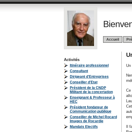
Bienven
Accueil
Pré
U
Activités
Itinéraire professionnel
Un 
Consultant
Nem
Dirigeant d'Entreprises
mél
Conseiller d'Etat
Président de la CNDP
Ce 
Militant de la concertation
alt
Enseignant & Professeur à
Lau
HEC
Cet
Président fondateur de
Communication publique
aut
emp
Conseiller de Michel Rocard
Images de Rocardie
Il 
Mandats Electifs
Par