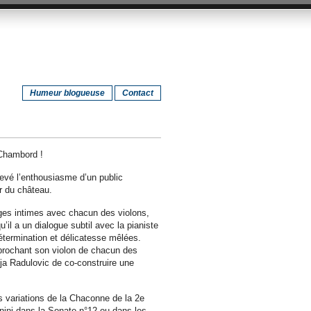
Humeur blogueuse
Contact
 Chambord !
levé l’enthousiasme d’un public
r du château.
ges intimes avec chacun des violons,
u’il a un dialogue subtil avec la pianiste
termination et délicatesse mêlées.
approchant son violon de chacun des
ja Radulovic de co-construire une
es variations de la Chaconne de la 2e
nini dans la Sonate n°12 ou dans les