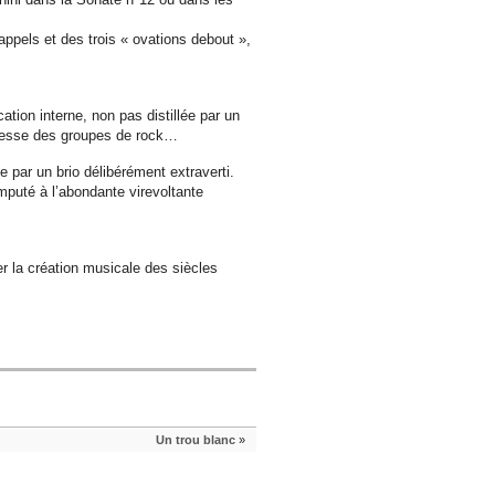
rappels et des trois « ovations debout »,
ion interne, non pas distillée par un
eunesse des groupes de rock…
e par un brio délibérément extraverti.
imputé à l’abondante virevoltante
r la création musicale des siècles
Un trou blanc
»