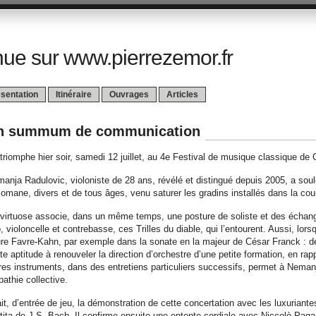
ue sur www.pierrezemor.fr
sentation
Itinéraire
Ouvrages
Articles
n summum de communication
triomphe hier soir, samedi 12 juillet, au 4e Festival de musique classique de
anja Radulovic, violoniste de 28 ans, révélé et distingué depuis 2005, a sou
omane, divers et de tous âges, venu saturer les gradins installés dans la cou
virtuose associe, dans un même temps, une posture de soliste et des échan
o, violoncelle et contrebasse, ces Trilles du diable, qui l’entourent. Aussi, lorsq
re Favre-Kahn, par exemple dans la sonate en la majeur de César Franck : dé
te aptitude à renouveler la direction d’orchestre d’une petite formation, en r
res instruments, dans des entretiens particuliers successifs, permet à Neman
athie collective.
fait, d’entrée de jeu, la démonstration de cette concertation avec les luxuriant
tita de J-S. Bach. Il confirme ensuite une entente cordiale avec Niccolò Paga