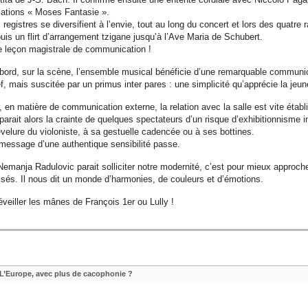
iations « Moses Fantasie ».
 registres se diversifient à l’envie, tout au long du concert et lors des quatre 
uis un flirt d’arrangement tzigane jusqu’à l’Ave Maria de Schubert.
 leçon magistrale de communication !
bord, sur la scène, l’ensemble musical bénéficie d’une remarquable communicat
f, mais suscitée par un primus inter pares : une simplicité qu’apprécie la j
, en matière de communication externe, la relation avec la salle est vite établi
parait alors la crainte de quelques spectateurs d’un risque d’exhibitionnisme 
velure du violoniste, à sa gestuelle cadencée ou à ses bottines.
message d’une authentique sensibilité passe.
Nemanja Radulovic parait solliciter notre modernité, c’est pour mieux approche
sés. Il nous dit un monde d’harmonies, de couleurs et d’émotions.
éveiller les mânes de François 1er ou Lully !
L’Europe, avec plus de cacophonie ?