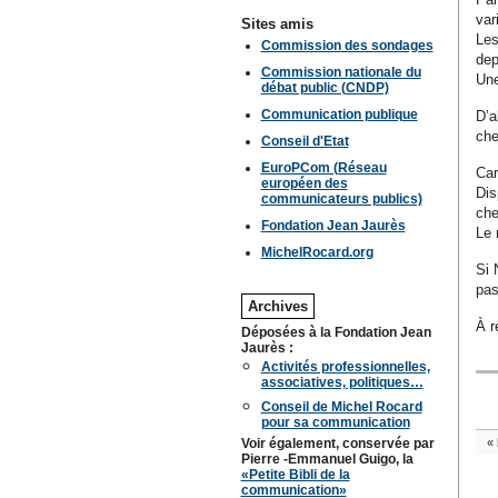
var
Sites amis
Les
Commission des sondages
dep
Commission nationale du
Une
débat public (CNDP)
Communication publique
D’a
che
Conseil d'Etat
EuroPCom (Réseau
Car
européen des
Dis
communicateurs publics)
che
Fondation Jean Jaurès
Le 
MichelRocard.org
Si 
pas
Archives
À r
Déposées à la Fondation Jean
Jaurès :
Activités professionnelles,
associatives, politiques…
Conseil de Michel Rocard
pour sa communication
Voir également, conservée par
«
Pierre -Emmanuel Guigo, la
«Petite Bibli de la
communication»