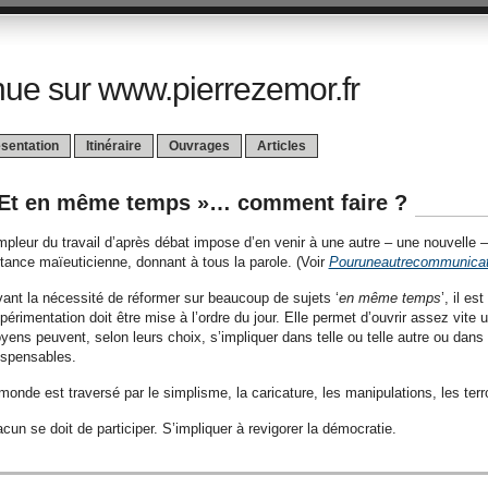
ue sur www.pierrezemor.fr
sentation
Itinéraire
Ouvrages
Articles
 Et en même temps »… comment faire ?
mpleur du travail d’après débat impose d’en venir à une autre – une nouvelle 
itance maïeuticienne, donnant à tous la parole. (Voir
Pouruneautrecommunicati
ant la nécessité de réformer sur beaucoup de sujets ‘
en même temps
’, il es
xpérimentation doit être mise à l’ordre du jour. Elle permet d’ouvrir assez vit
oyens peuvent, selon leurs choix, s’impliquer dans telle ou telle autre ou dan
ispensables.
monde est traversé par le simplisme, la caricature, les manipulations, les t
cun se doit de participer. S’impliquer à revigorer la démocratie.