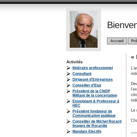
Bienven
Accueil
Pré
«
Activités
Itinéraire professionnel
L’a
mil
Consultant
Dirigeant d'Entreprises
Dev
Conseiller d'Etat
l’e
Président de la CNDP
cit
Militant de la concertation
ind
Enseignant & Professeur à
HEC
Le 
Président fondateur de
Communication publique
Cha
Conseiller de Michel Rocard
Images de Rocardie
Mandats Electifs