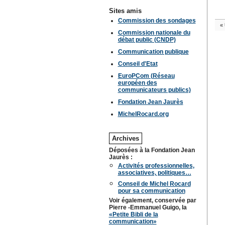
Sites amis
Commission des sondages
«
Commission nationale du
débat public (CNDP)
Communication publique
Conseil d'Etat
EuroPCom (Réseau
européen des
communicateurs publics)
Fondation Jean Jaurès
MichelRocard.org
Archives
Déposées à la Fondation Jean
Jaurès :
Activités professionnelles,
associatives, politiques…
Conseil de Michel Rocard
pour sa communication
Voir également, conservée par
Pierre -Emmanuel Guigo, la
«Petite Bibli de la
communication»