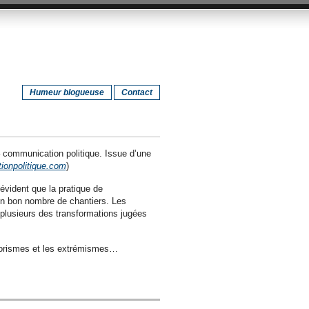
Humeur blogueuse
Contact
– communication politique. Issue d’une
onpolitique.com
)
t évident que la pratique de
e un bon nombre de chantiers. Les
s plusieurs des transformations jugées
errorismes et les extrémismes…